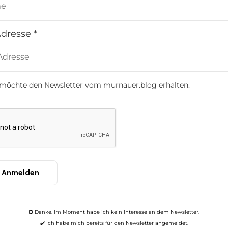
ft Dieter Kirsch
dresse *
etzt sich auf die
h möchte den Newsletter vom murnauer.blog erhalten.
m
,
m
bruch
ur…
❎ Danke. Im Moment habe ich kein Interesse an dem Newsletter.
✔️ Ich habe mich bereits für den Newsletter angemeldet.