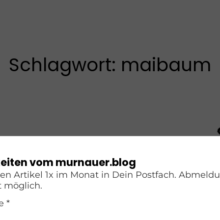
Schlagwort:
maibaum
eiten vom murnauer.blog
ten Artikel 1x im Monat in Dein Postfach. Abmeld
uch in
t möglich.
 *