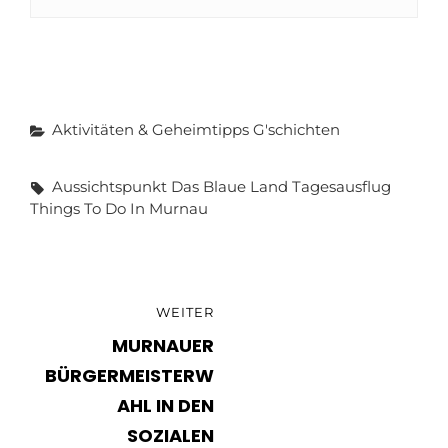
Categories
Aktivitäten & Geheimtipps
G'schichten
Tags,
Aussichtspunkt
Das Blaue Land
Tagesausflug
Things To Do In Murnau
Beitragsnavigation
WEITER
WEITER
MURNAUER
BÜRGERMEISTERW
AHL IN DEN
SOZIALEN