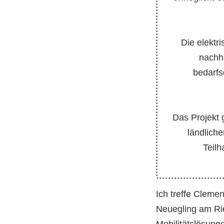
Die elektr
nachha
bedarfs
Das Projekt 
ländliche
Teilh
Ich treffe Cleme
Neuegling am Rie
Mobilitätslösung