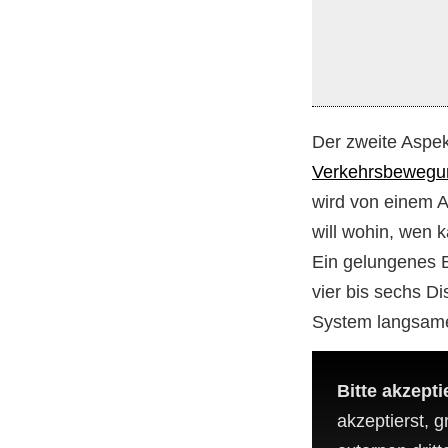
Der zweite Aspekt
Verkehrsbewegu
wird von einem Al
will wohin, wen 
Ein gelungenes B
vier bis sechs D
System langsamer
Bitte akzept
akzeptierst, g