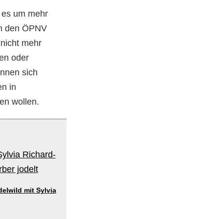
t es um mehr
 an den ÖPNV
nicht mehr
hen oder
önnen sich
en in
en wollen.
elwild mit Sylvia