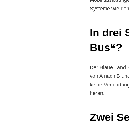
Systeme wie den
In drei
Bus“?
Der Blaue Land B
von A nach B un
keine Verbindung
heran.
Zwei Se