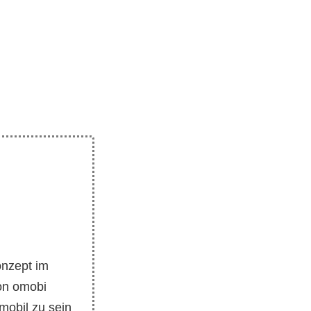
onzept im
on omobi
mobil zu sein