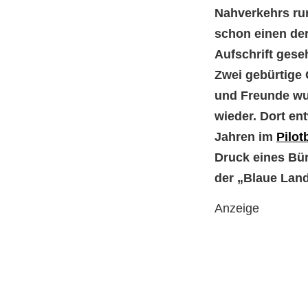
Nahverkehrs run
schon einen de
Aufschrift gese
Zwei gebürtige 
und Freunde wur
wieder. Dort en
Jahren im
Pilot
Druck eines Bü
der „Blaue Lan
Anzeige