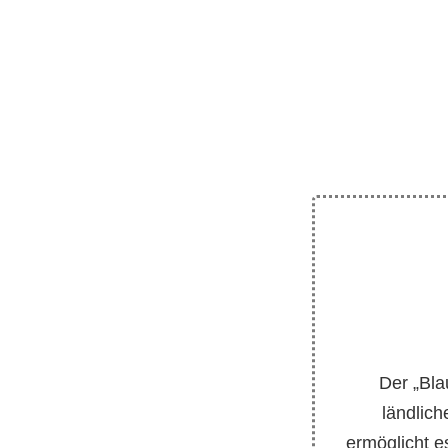
Der „Bla
ländlic
ermöglicht e