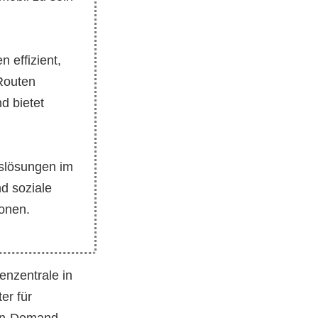
 effizient,
 Routen
d bietet
tslösungen im
nd soziale
ionen.
menzentrale in
er für
On-Demand-