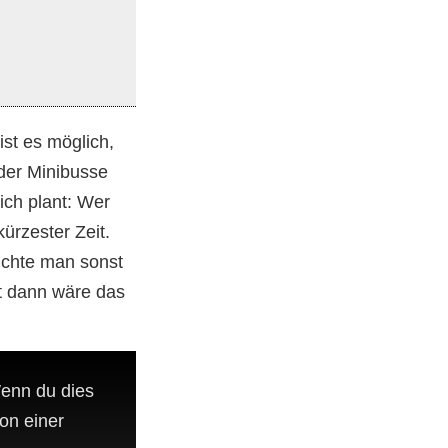
ist es möglich,
 der Minibusse
ich plant: Wer
ürzester Zeit.
äuchte man sonst
st dann wäre das
Wenn du dies
von einer