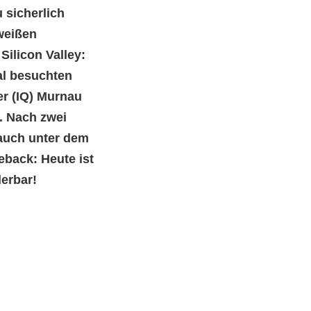
 sicherlich
weißen
Silicon Valley:
al besuchten
er (IQ) Murnau
s. Nach zwei
 auch unter dem
back: Heute ist
erbar!