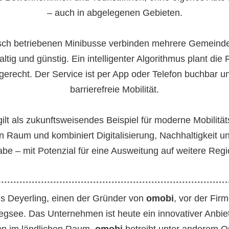
– auch in abgelegenen Gebieten.
isch betriebenen Minibusse verbinden mehrere Gemeinden
ltig und günstig. Ein intelligenter Algorithmus plant die
gerecht. Der Service ist per App oder Telefon buchbar un
barrierefreie Mobilität.
gilt als zukunftsweisendes Beispiel für moderne Mobilitä
n Raum und kombiniert Digitalisierung, Nachhaltigkeit u
abe – mit Potenzial für eine Ausweitung auf weitere Reg
ns Deyerling, einen der Gründer von
omobi
, vor der Fir
gsee. Das Unternehmen ist heute ein innovativer Anbiet
en im ländlichen Raum.
omobi
betreibt unter anderem 