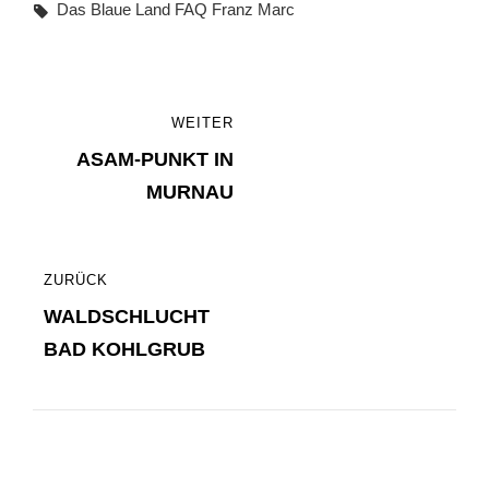
Tags,
Das Blaue Land
FAQ
Franz Marc
Beitragsnavigation
WEITER
WEITER
ASAM-PUNKT IN
MURNAU
ZURÜCK
ZURÜCK
WALDSCHLUCHT
BAD KOHLGRUB