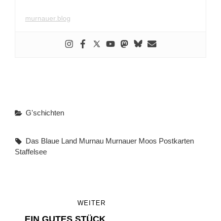
murnauer.blog
Categories
G'schichten
Tags,
Das Blaue Land
Murnau
Murnauer Moos
Postkarten
Staffelsee
Beitragsnavigation
WEITER
WEITER
EIN GUTES STÜCK